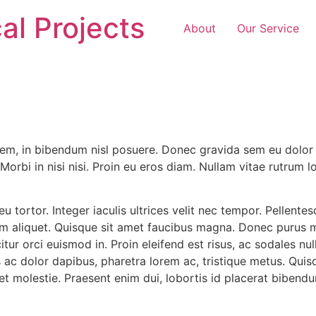
al Projects
About
Our Service
em, in bibendum nisl posuere. Donec gravida sem eu dolor r
t. Morbi in nisi nisi. Proin eu eros diam. Nullam vitae rutr
 tortor. Integer iaculis ultrices velit nec tempor. Pellente
tum aliquet. Quisque sit amet faucibus magna. Donec purus
citur orci euismod in. Proin eleifend est risus, ac sodales n
ac dolor dapibus, pharetra lorem ac, tristique metus. Quis
et molestie. Praesent enim dui, lobortis id placerat bibendu